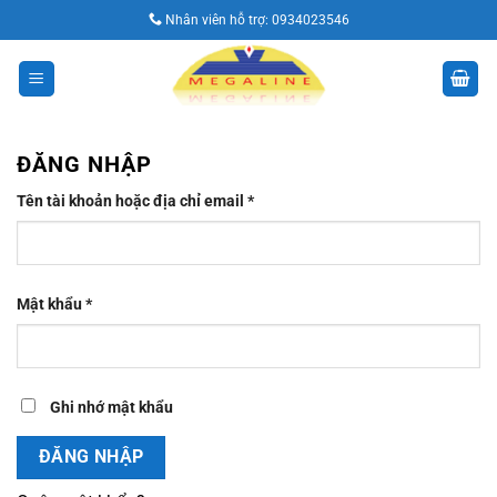
Bỏ
Nhân viên hỗ trợ:
0934023546
qua
nội
dung
ĐĂNG NHẬP
Bắt
Tên tài khoản hoặc địa chỉ email
*
buộc
Bắt
Mật khẩu
*
buộc
Ghi nhớ mật khẩu
ĐĂNG NHẬP