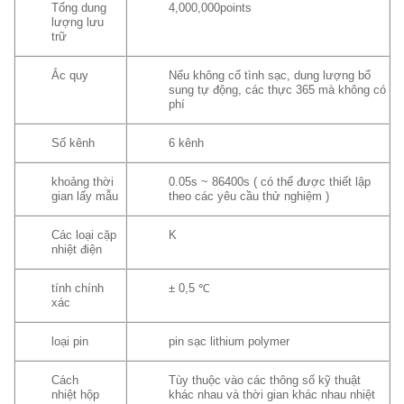
Tổng dung
4,000,000points
lượng lưu
trữ
Ắc quy
Nếu không cố tình sạc, dung lượng bổ
sung tự động, các thực 365 mà không có
phí
Số kênh
6 kênh
khoảng thời
0.05s ~ 86400s ( có thể được thiết lập
gian lấy mẫu
theo các yêu cầu thử nghiệm )
Các loại cặp
K
nhiệt điện
tính chính
± 0,5 ℃
xác
loại pin
pin sạc lithium polymer
Cách
Tùy thuộc vào các thông số kỹ thuật
nhiệt hộp
khác nhau và thời gian khác nhau nhiệt