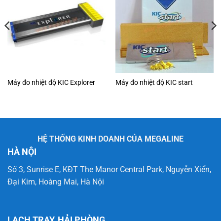
Máy đo nhiệt độ KIC Explorer
Máy đo nhiệt độ KIC start
HỆ THỐNG KINH DOANH CỦA MEGALINE
HÀ NỘI
Số 3, Sunrise E, KĐT The Manor Central Park, Nguyễn Xiển,
Đại Kim, Hoàng Mai, Hà Nội
LẠCH TRAY, HẢI PHÒNG