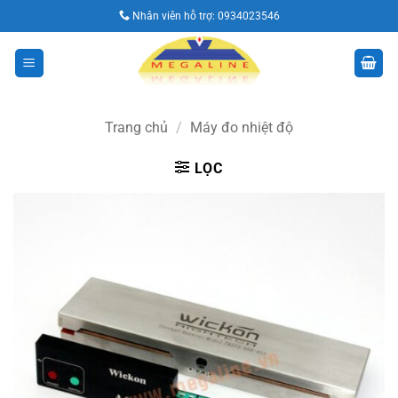
Bỏ
Nhân viên hỗ trợ:
0934023546
qua
nội
dung
Trang chủ
/
Máy đo nhiệt độ
LỌC