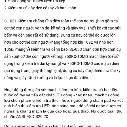
1.Hoạt động với mạch kiểm tra kép.
2.Kiểm tra cả dây đeo cổ tay và bàn chân
SL-031 Kiểm tra chống tĩnh điện toàn thể con người (bao gồm cả
cơ thể con người, vành đai kỹ năng và giày vv ). Thiết kế với các nút
bấm và đèn báo rất dễ sử dụng. Dụng cụ này có thể đo được lớn
hơn cho cơ thể con người kháng tổng hợp khi 109Ω và nhỏ hơn
105Ω, mang về kiểm tra và cảnh báo, SL-033 chân đơn hợp chất cụ
sản xuất cơ thể con người kết hợp 750KΩ-10MΩ mạch điện (để sử
dụng trong kiểm tra đai kỹ năng) và 750KΩ-100MΩ các mạch điện
(sử dụng trong giày thử nghiệm), dụng cụ này được kiểm tra đai kỹ
năng và giày rất lý tưởng và là lựa chọn đầu tiên.
Hoạt động đơn giản với mạch kiểm tra kép, kiểm tra cả hai dây
buộc cổ tay và tiếp đất chân. Tự động khác nhau, mạch tự động
lựa chọn phạm vi kiểm tra thích hợp, người dùng chạm pad và kết
quả hiển thị kiểm tra LED. ánh sáng màu đỏ và chỉ nghe được có
nghĩa là kháng mạch là quá cao hoặc quá thấp. Nó được tuân thủ
chuẩn ANSI ESD S20.20.
Đó là khuyến cáo để hiệu chỉnh E09 mỗi năm một lần.