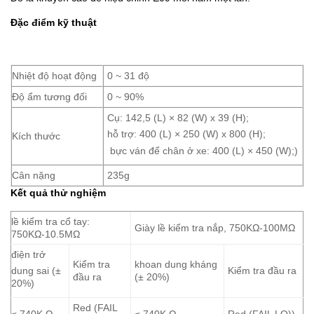
Đặc điểm kỹ thuật
Nhiệt độ hoạt động
0 ~ 31 độ
Độ ẩm tương đối
0 ~ 90%
Cụ: 142,5 (L) × 82 (W) x 39 (H);
hỗ trợ: 400 (L) × 250 (W) x 800 (H);
Kích thước
bực ván để chân ở xe: 400 (L) × 450 (W);)
Cân nặng
235g
Kết quả thử nghiệm
lề kiểm tra cổ tay:
Giày lề kiểm tra nắp, 750KΩ-100MΩ
750KΩ-10.5MΩ
điện trở
Kiểm tra
khoan dung kháng
Kiểm tra đầu ra
dung sai (±
đầu ra
(± 20%)
20%)
Red (FAIL
≤ 740K Ω
≤ 740K Ω
Red (FAIL LO))