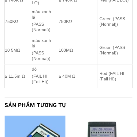
LO)
màu xanh
lá
Green (PASS
750KΩ
750KΩ
(Normal))
(PASS
(Normal))
màu xanh
lá
Green (PASS
10 5MΩ
100MΩ
(Normal))
(PASS
(Normal))
đỏ
Red (FAIL HI
≥ 11.5m Ω
≥ 40M Ω
(FAIL HI
(Fail Hi))
(Fail Hi))
SẢN PHẨM TƯƠNG TỰ