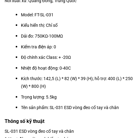
Nơi xuất xứ:
Quảng Đông, Trung Quốc
Model:
FT-SL-031
Kiểu hiển thị:
Chỉ số
Dải đo:
750KΩ-100MΩ
Kiểm tra điện áp:
0
Độ chính xác Class:
+ -20Ω
Nhiệt độ hoạt động:
0-40C
Kích thước
: 142,5 (L) * 82 (W) * 39 (H); hỗ trợ: 400 (L) * 250
(W) * 800 (H)
Trọng lượng:
5.5kg
Tên sản phẩm:
SL-031 ESD vòng đeo cổ tay và chân
Thông số kỹ thuật
SL-031 ESD vòng đeo cổ tay và chân