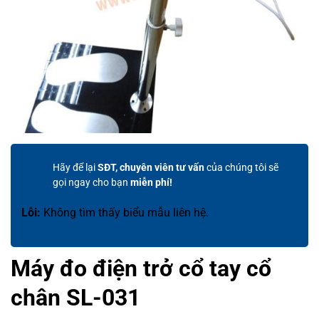
Hãy để lại
SĐT, chuyên viên tư vấn
của chúng tôi sẽ
gọi ngay cho bạn
miễn phí!
Lỗi:
Không tìm thấy biểu mẫu liên hệ.
Máy đo điện trở cổ tay cổ
chân SL-031