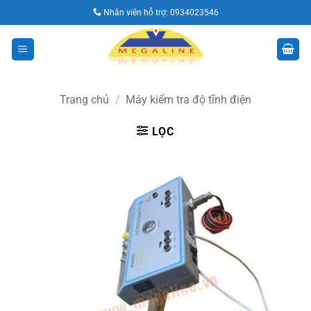
Bỏ
Nhân viên hỗ trợ:
0934023546
qua
nội
dung
Trang chủ
/
Máy kiểm tra độ tĩnh điện
LỌC