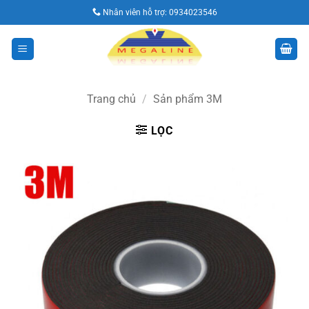
Bỏ
Nhân viên hỗ trợ:
0934023546
qua
nội
dung
Trang chủ
/
Sản phẩm 3M
LỌC