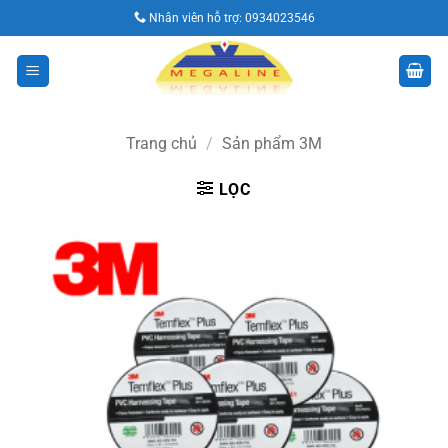
Bỏ
Nhân viên hỗ trợ:
0934023546
qua
nội
dung
Trang chủ
/
Sản phẩm 3M
LỌC